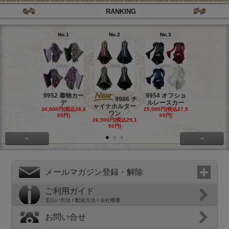
RANKING
No.1
No.2
No.3
No.4
9952 着物カー
9954 オフショ
9964 リボ
9986 チ
デ
ルレースカー
リーツコル
ャイナホルター
26,000円(税込28,6
25,000円(税込27,5
23,500円(税込
ワン
00円)
00円)
50円)
26,500円(税込29,1
50円)
<
>
メールマガジン登録・解除
ご利用ガイド
支払い方法 / 配送方法 / 会社概要
お問い合せ