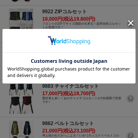
9922 ZIPコルセット
18,000円(税込19,800円)
フロントのZIPでサイズ調節が出来る！超革命的コルセッ
トが登場です！
9888 ホルターコルセットベスト
20,000円(税込22,000円)
ラインの綺麗さ最上級！ホルターコルセット久々登場🎶
9883 チャイナコルセット
17,000円(税込18,700円)
愛好者も多い！あのチャイナコルセットが5色展開で登場
です✨
9862 ベルトコルセット
21,000円(税込23,100円)
考え抜かれたかっこよさ！いかつカッコイイベルトコル