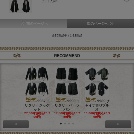
セット入荷✨
前のページへ
次のページへ
全15商品中 / 1-12商品
RECOMMEND
9987 ミ
9990 ミ
9989 チ
998
リタリージャケ
リタリーハーフ
ャイナBIGプル
ャイナホル
ット
パン
オ
ワン
27,000円(税込29,7
17,500円(税込19,2
19,000円(税込20,9
26,500円(税込
00円)
50円)
00円)
50円)
<
>