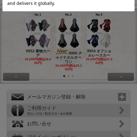
RANKING
No.1
No.2
No.3
No.4
9952 着物カー
9954 オフショ
9964 リボ
9986 チ
デ
ルレースカー
リーツコル
ャイナホルター
26,000円(税込28,6
25,000円(税込27,5
23,500円(税込
ワン
00円)
00円)
50円)
26,500円(税込29,1
50円)
<
>
メールマガジン登録・解除
ご利用ガイド
支払い方法 / 配送方法 / 会社概要
お問い合せ