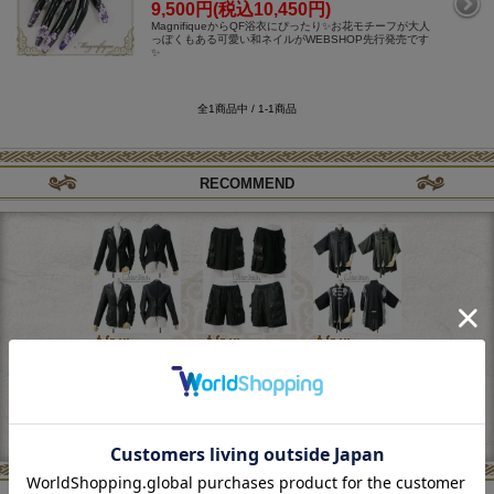
9,500円(税込10,450円)
MagnifiqueからQF浴衣にぴったり✨お花モチーフが大人
っぽくもある可愛い和ネイルがWEBSHOP先行発売です
✨
全1商品中 / 1-1商品
RECOMMEND
9987 ミ
9990 ミ
9989 チ
998
リタリージャケ
リタリーハーフ
ャイナBIGプル
ャイナホル
ット
パン
オ
ワン
27,000円(税込29,7
17,500円(税込19,2
19,000円(税込20,9
26,500円(税込
00円)
50円)
00円)
50円)
<
>