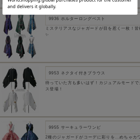
9936 ホルターロングベスト
ミステリアスなジャガードが目を惹く一枚！皆
✨
9953 ネクタイ付きブラウス
待っていた方も多いはず！カジュアルモードで
ス登場！
9955 サーキュラーワンピ
2種のジャガードがコーデに彩りを…めちゃカワ