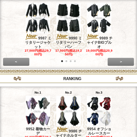
9987 ミ
9990 ミ
9989 チ
998
リタリージャケ
リタリーハーフ
ャイナBIGプル
ャイナホル
ット
パン
オ
ワン
27,000円(税込29,7
17,500円(税込19,2
19,000円(税込20,9
26,500円(税込
00円)
50円)
00円)
50円)
<
>
RANKING
No.1
No.2
No.3
No.4
9952 着物カー
9954 オフショ
9964 リボ
9986 チ
デ
ルレースカー
リーツコル
ャイナホルター