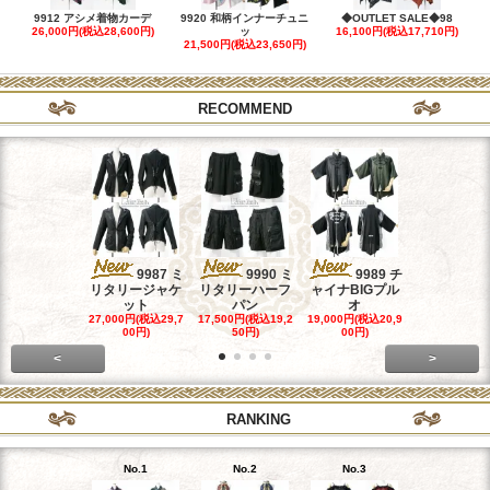
9912 アシメ着物カーデ
9920 和柄インナーチュニ
◆OUTLET SALE◆98
26,000円(税込28,600円)
ッ
16,100円(税込17,710円)
21,500円(税込23,650円)
RECOMMEND
9987 ミ
9990 ミ
9989 チ
998
リタリージャケ
リタリーハーフ
ャイナBIGプル
ャイナホル
ット
パン
オ
ワン
27,000円(税込29,7
17,500円(税込19,2
19,000円(税込20,9
26,500円(税込
00円)
50円)
00円)
50円)
<
>
RANKING
No.1
No.2
No.3
No.4