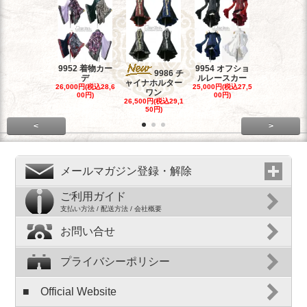
9952 着物カー
9954 オフショ
9964 リボ
9986 チ
デ
ルレースカー
リーツコル
ャイナホルター
26,000円(税込28,6
25,000円(税込27,5
23,500円(税込
ワン
00円)
00円)
50円)
26,500円(税込29,1
50円)
<
>
メールマガジン登録・解除
ご利用ガイド
支払い方法 / 配送方法 / 会社概要
お問い合せ
プライバシーポリシー
■ Official Website