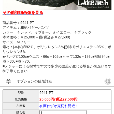
その他詳細画像を見る
商品番号：9941-PT
アイテム：和柄バギーパンツ
カラー：＃レッド、＃ブルー、＃イエロー、＃ブラック
本体価格：￥25,000＋税(税込み￥27,500)
サイズ：Mフリー
素材：[本体]綿92％、ポリウレタン8％[別布1]ポリエステル95％、ポ
リウレタン5％
■パンツ丈100c■ウエスト66c～102c■ヒップ132c～186c■裾幅94c■
股下30c■股下70c
■メジャーによる採寸ですので多少の誤差が生じる場合が御座います
御了承ください
オプションの値段詳細
9941-PT
型番
25,000円(税込27,500円)
販売価格
在庫わずか売切れ間近！
在庫数
購入数