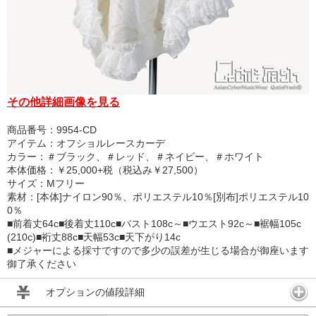
その他詳細画像を見る
商品番号：9954-CD
アイテム：オフショルレースカーデ
カラー：＃ブラック、＃レッド、＃ネイビー、＃ホワイト
本体価格：￥25,000+税（税込み￥27,500）
サイズ：Mフリー
素材：[本体]ナイロン90％、ポリエステル10％[別布]ポリエステル10
0％
■前着丈64c■後着丈110c■バスト108c～■ウエスト92c～■裾幅105c
(210c)■裄丈88c■天幅53c■天下がり14c
■メジャーによる採寸ですので多少の誤差が生じる場合が御座います
御了承ください
オプションの値段詳細