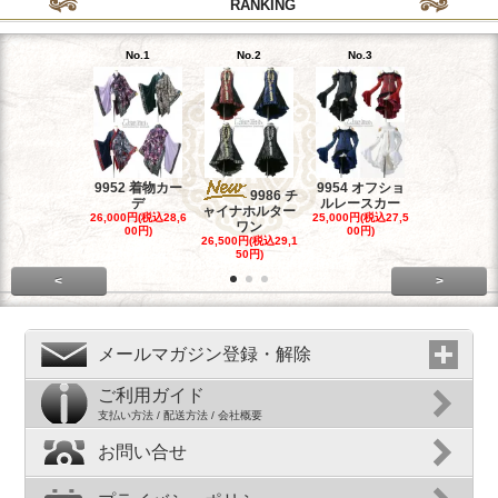
RANKING
No.1
No.2
No.3
No.4
9952 着物カー
9954 オフショ
9964 リボ
9986 チ
デ
ルレースカー
リーツコル
ャイナホルター
26,000円(税込28,6
25,000円(税込27,5
23,500円(税込
ワン
00円)
00円)
50円)
26,500円(税込29,1
50円)
<
>
メールマガジン登録・解除
ご利用ガイド
支払い方法 / 配送方法 / 会社概要
お問い合せ