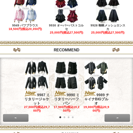
9949 パフブラウス
9930 オーバーバストコル
9928 蜘蛛メッシュロンス
18,500円(税込20,350円)
セ
カ
25,000円(税込27,500円)
25,000円(税込27,500円)
RECOMMEND
9987 ミ
9990 ミ
9989 チ
998
リタリージャケ
リタリーハーフ
ャイナBIGプル
ャイナホル
ット
パン
オ
ワン
27,000円(税込29,7
17,500円(税込19,2
19,000円(税込20,9
26,500円(税込
00円)
50円)
00円)
50円)
<
>