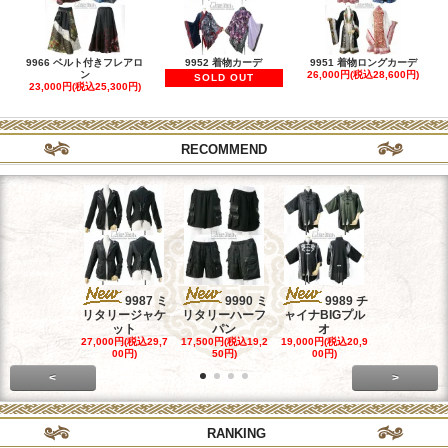
9966 ベルト付きフレアロ
9952 着物カーデ
9951 着物ロングカーデ
ン
26,000円(税込28,600円)
SOLD OUT
23,000円(税込25,300円)
RECOMMEND
9987 ミ
9990 ミ
9989 チ
998
リタリージャケ
リタリーハーフ
ャイナBIGプル
ャイナホル
ット
パン
オ
ワン
27,000円(税込29,7
17,500円(税込19,2
19,000円(税込20,9
26,500円(税込
00円)
50円)
00円)
50円)
<
>
RANKING