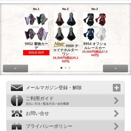
No.1
No.2
No.3
No.4
9952 着物カー
9954 オフショ
9964 リボ
9986 チ
デ
ルレースカー
リーツコル
ャイナホルター
25,000円(税込27,5
23,500円(税込
SOLD OUT
ワン
00円)
50円)
26,500円(税込29,1
50円)
<
>
メールマガジン登録・解除
ご利用ガイド
支払い方法 / 配送方法 / 会社概要
お問い合せ
プライバシーポリシー