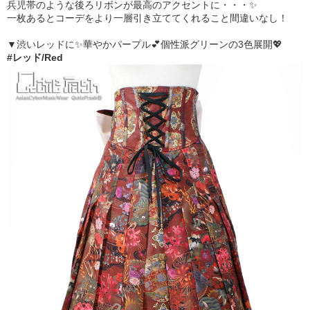
兵児帯のような後ろリボンが最高のアクセントに・・・✨
一枚あるとコーデをより一層引き立ててくれること間違いなし！
▼渋いレッドに✨華やかパープル💕個性派グリーンの3色展開💖
#レッド/Red