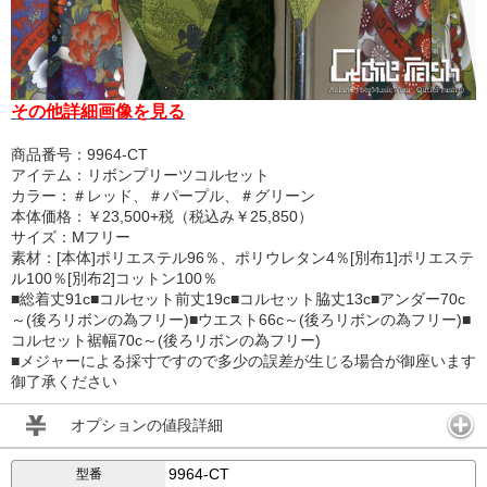
その他詳細画像を見る
商品番号：9964-CT
アイテム：リボンプリーツコルセット
カラー：＃レッド、＃パープル、＃グリーン
本体価格：￥23,500+税（税込み￥25,850）
サイズ：Mフリー
素材：[本体]ポリエステル96％、ポリウレタン4％[別布1]ポリエステ
ル100％[別布2]コットン100％
■総着丈91c■コルセット前丈19c■コルセット脇丈13c■アンダー70c
～(後ろリボンの為フリー)■ウエスト66c～(後ろリボンの為フリー)■
コルセット裾幅70c～(後ろリボンの為フリー)
■メジャーによる採寸ですので多少の誤差が生じる場合が御座います
御了承ください
オプションの値段詳細
9964-CT
型番